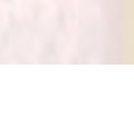
Mi­cha­els­klos­ter Pa­der­
born
Au­gus­ti­ner Chor­frau­en C.B.M.V.
D
as Michaelskloster ist das älteste katholische
Frauenkloster in Westfalen. Seit 1658 lebt
und wirkt unser Orden der Augustiner