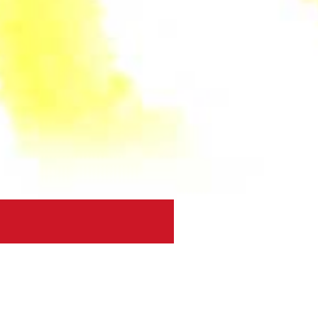
bstannahme wirkt sich