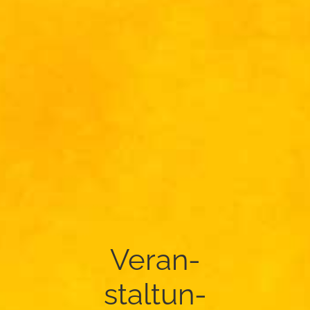
Ver­an­
stal­tun­