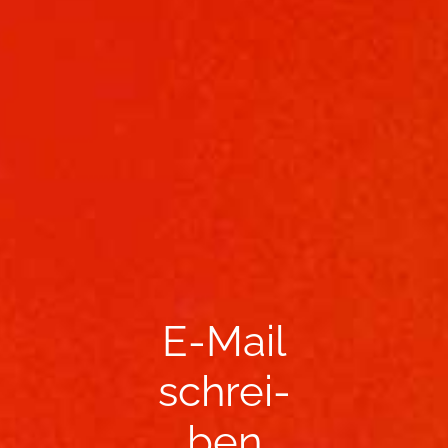
E-​Mail
schrei­
ben