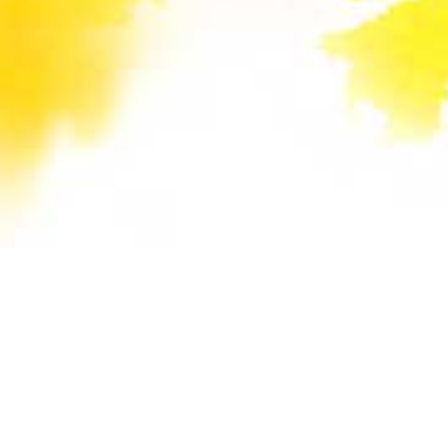
Unsere Mail-Adressen werden auf dieser
Website gegen Spam-Bots geschützt und sind
verschlüsselt. Da Sie Javascript in Ihrem
Browser deaktiviert haben, funktioniert die
automatische Entschlüsselung nicht. Sie können
aber die E-Mail-Adresse manuell in Ihr E-Mail-