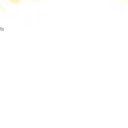
ts
ser
cht.
mm
mbol: