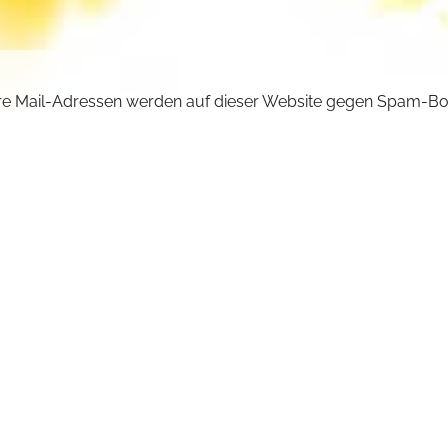
e Mail-Adressen werden auf dieser Website gegen Spam-Bo
ützt und sind verschlüsselt. Da Sie Javascript in Ihrem Brow
iviert haben, funktioniert die automatische Entschlüsselung ni
önnen aber die E-Mail-Adresse manuell in Ihr E-Mail-Progra
ben. Ersetzen Sie dabei die Doppelpunkte (::) durch ein @-Sy
ncilla :: michaelskloster.de
URÜCK +