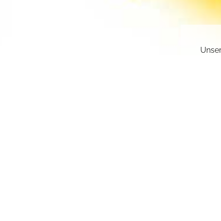
Unser
gesch
deakt
Sie k
einge
sr.a
Z