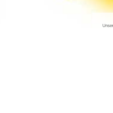
Unser
gesch
deakt
Sie k
einge
sr.a
Z