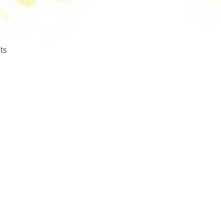
ts
ser
cht.
mm
mbol: