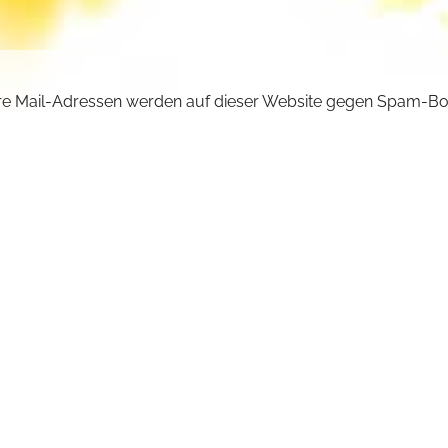
e Mail-Adressen werden auf dieser Website gegen Spam-Bo
ützt und sind verschlüsselt. Da Sie Javascript in Ihrem Brow
iviert haben, funktioniert die automatische Entschlüsselung ni
önnen aber die E-Mail-Adresse manuell in Ihr E-Mail-Progra
ben. Ersetzen Sie dabei die Doppelpunkte (::) durch ein @-Sy
ncilla :: michaelskloster.de
URÜCK +