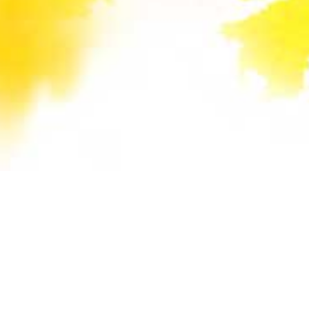
Unsere Mail-Adressen werden auf dieser
Website gegen Spam-Bots geschützt und sind
verschlüsselt. Da Sie Javascript in Ihrem
Browser deaktiviert haben, funktioniert die
automatische Entschlüsselung nicht. Sie können
aber die E-Mail-Adresse manuell in Ihr E-Mail-