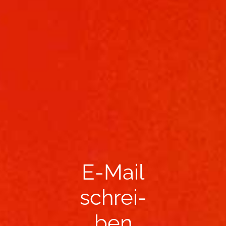
E-​Mail
schrei­
ben