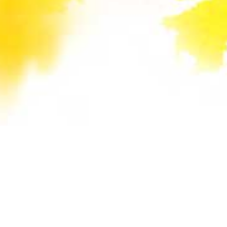
Unsere Mail-Adressen werden auf dieser
Website gegen Spam-Bots geschützt und sind
verschlüsselt. Da Sie Javascript in Ihrem
Browser deaktiviert haben, funktioniert die
automatische Entschlüsselung nicht. Sie können
aber die E-Mail-Adresse manuell in Ihr E-Mail-