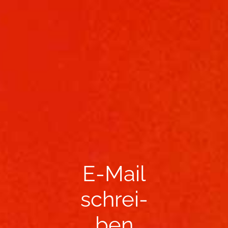
E-​Mail
schrei­
ben