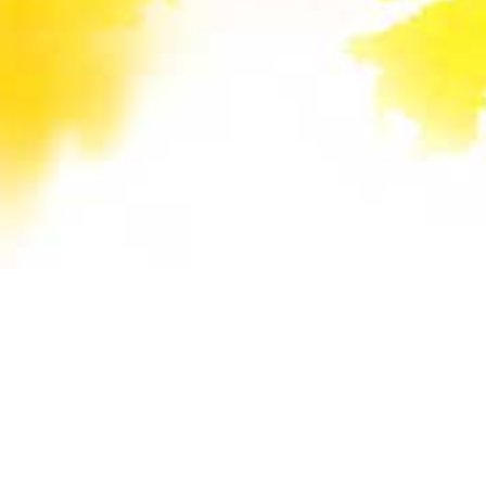
Unsere Mail-Adressen werden auf dieser
Website gegen Spam-Bots geschützt und sind
verschlüsselt. Da Sie Javascript in Ihrem
Browser deaktiviert haben, funktioniert die
automatische Entschlüsselung nicht. Sie können
aber die E-Mail-Adresse manuell in Ihr E-Mail-