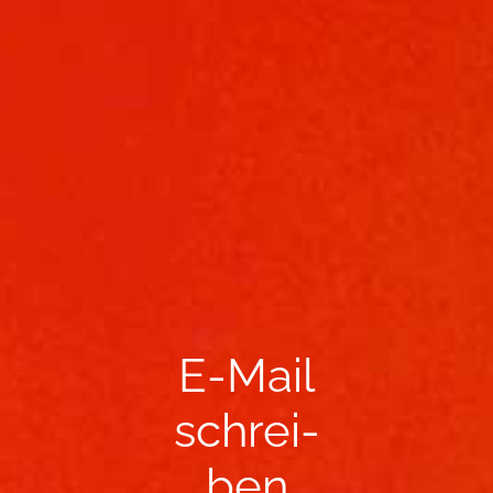
E-​Mail
schrei­
ben