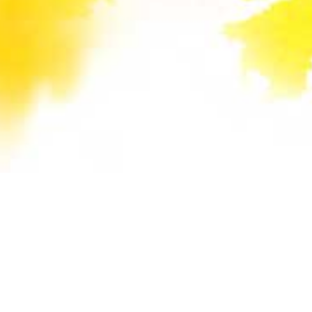
Unsere Mail-Adressen werden auf dieser
Website gegen Spam-Bots geschützt und sind
verschlüsselt. Da Sie Javascript in Ihrem
Browser deaktiviert haben, funktioniert die
automatische Entschlüsselung nicht. Sie können
aber die E-Mail-Adresse manuell in Ihr E-Mail-