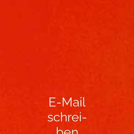
E-​Mail
schrei­
ben