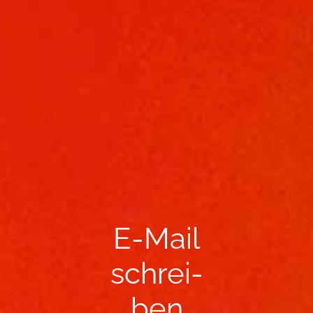
E-​Mail
schrei­
ben