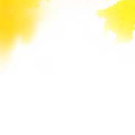
Unsere Mail-Adressen werden auf dieser
Website gegen Spam-Bots geschützt und sind
verschlüsselt. Da Sie Javascript in Ihrem
Browser deaktiviert haben, funktioniert die
automatische Entschlüsselung nicht. Sie können
aber die E-Mail-Adresse manuell in Ihr E-Mail-