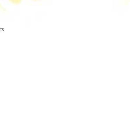
ts
ser
cht.
mm
mbol: