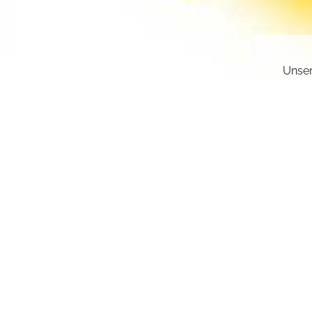
Unser
gesch
deakt
Sie k
einge
sr.a
Z