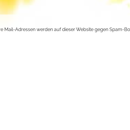
e Mail-Adressen werden auf dieser Website gegen Spam-Bo
ützt und sind verschlüsselt. Da Sie Javascript in Ihrem Brow
iviert haben, funktioniert die automatische Entschlüsselung ni
önnen aber die E-Mail-Adresse manuell in Ihr E-Mail-Progra
ben. Ersetzen Sie dabei die Doppelpunkte (::) durch ein @-Sy
ncilla :: michaelskloster.de
URÜCK +