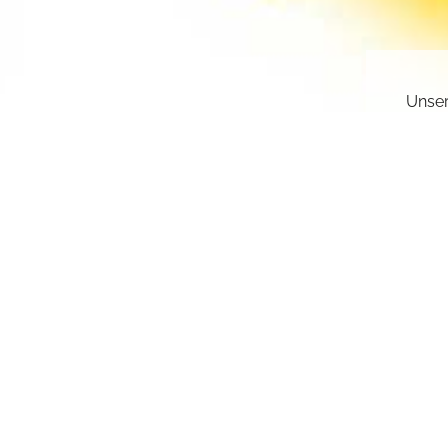
Unser
gesch
deakt
Sie k
einge
sr.a
Z