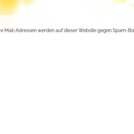
e Mail-Adressen werden auf dieser Website gegen Spam-Bo
ützt und sind verschlüsselt. Da Sie Javascript in Ihrem Brow
iviert haben, funktioniert die automatische Entschlüsselung ni
önnen aber die E-Mail-Adresse manuell in Ihr E-Mail-Progra
ben. Ersetzen Sie dabei die Doppelpunkte (::) durch ein @-Sy
ncilla :: michaelskloster.de
URÜCK +