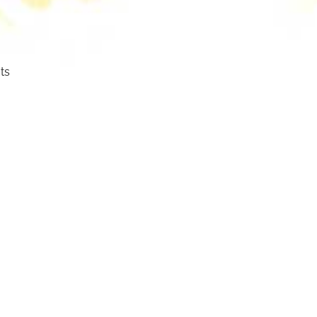
ts
ser
cht.
mm
mbol: