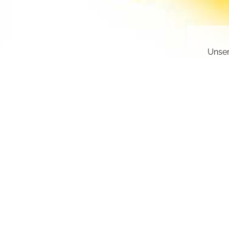
Unser
gesch
deakt
Sie k
einge
sr.l
Z