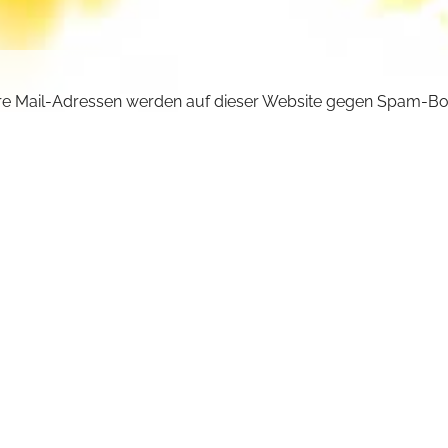
e Mail-Adressen werden auf dieser Website gegen Spam-Bo
ützt und sind verschlüsselt. Da Sie Javascript in Ihrem Brow
iviert haben, funktioniert die automatische Entschlüsselung ni
önnen aber die E-Mail-Adresse manuell in Ihr E-Mail-Progra
ben. Ersetzen Sie dabei die Doppelpunkte (::) durch ein @-Sy
aetitia :: michaelskloster.de
URÜCK +