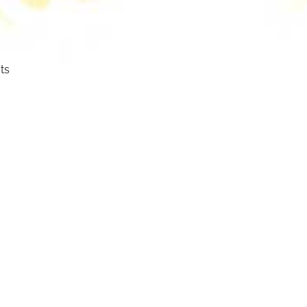
ts
ser
cht.
mm
mbol: