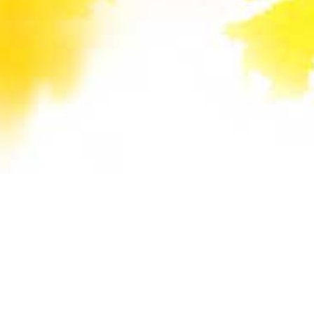
Unsere Mail-Adressen werden auf dieser
Website gegen Spam-Bots geschützt und sind
verschlüsselt. Da Sie Javascript in Ihrem
Browser deaktiviert haben, funktioniert die
automatische Entschlüsselung nicht. Sie können
aber die E-Mail-Adresse manuell in Ihr E-Mail-