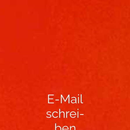
E-​Mail
schrei­
ben