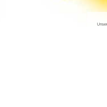
Unser
gesch
deakt
Sie k
einge
sr.a
Z