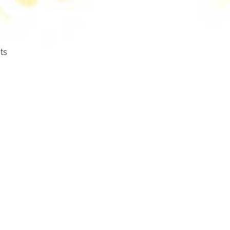
ts
ser
cht.
mm
mbol: