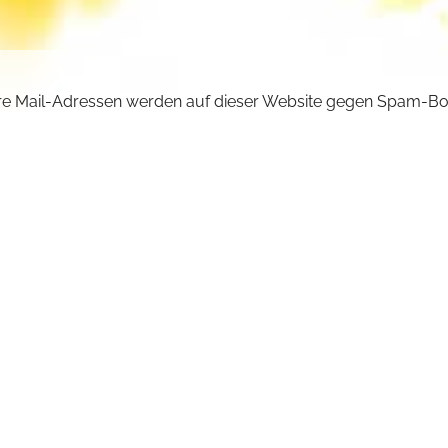
e Mail-Adressen werden auf dieser Website gegen Spam-Bo
ützt und sind verschlüsselt. Da Sie Javascript in Ihrem Brow
iviert haben, funktioniert die automatische Entschlüsselung ni
önnen aber die E-Mail-Adresse manuell in Ihr E-Mail-Progra
ben. Ersetzen Sie dabei die Doppelpunkte (::) durch ein @-Sy
ncilla :: michaelskloster.de
URÜCK +