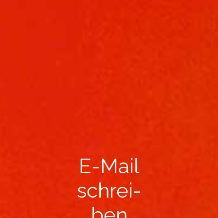
E-​Mail
schrei­
ben