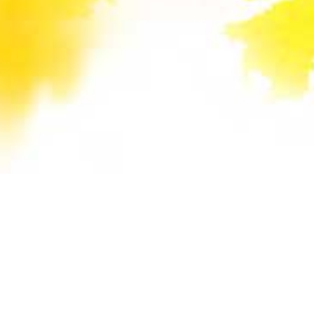
Unsere Mail-Adressen werden auf dieser
Website gegen Spam-Bots geschützt und sind
verschlüsselt. Da Sie Javascript in Ihrem
Browser deaktiviert haben, funktioniert die
automatische Entschlüsselung nicht. Sie können
aber die E-Mail-Adresse manuell in Ihr E-Mail-