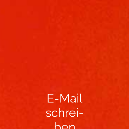
E-​Mail
schrei­
ben