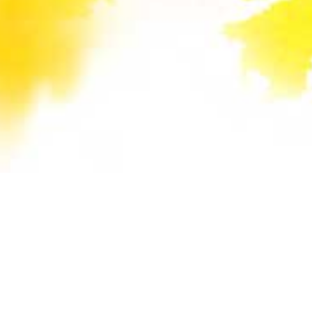
Unsere Mail-Adressen werden auf dieser
Website gegen Spam-Bots geschützt und sind
verschlüsselt. Da Sie Javascript in Ihrem
Browser deaktiviert haben, funktioniert die
automatische Entschlüsselung nicht. Sie können
aber die E-Mail-Adresse manuell in Ihr E-Mail-