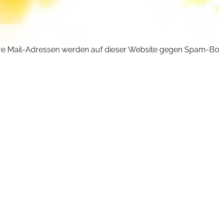
e Mail-Adressen werden auf dieser Website gegen Spam-Bo
ützt und sind verschlüsselt. Da Sie Javascript in Ihrem Brow
iviert haben, funktioniert die automatische Entschlüsselung ni
önnen aber die E-Mail-Adresse manuell in Ihr E-Mail-Progra
ben. Ersetzen Sie dabei die Doppelpunkte (::) durch ein @-Sy
ncilla :: michaelskloster.de
URÜCK +