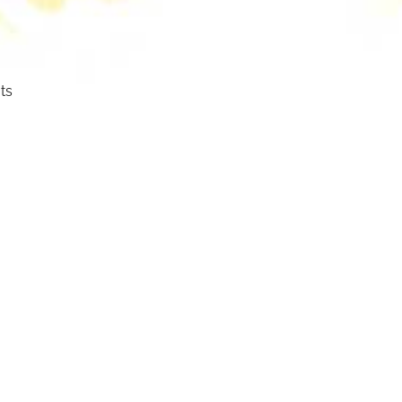
ts
ser
cht.
mm
mbol: