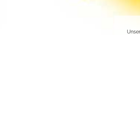
Unser
gesch
deakt
Sie k
einge
sr.a
Z