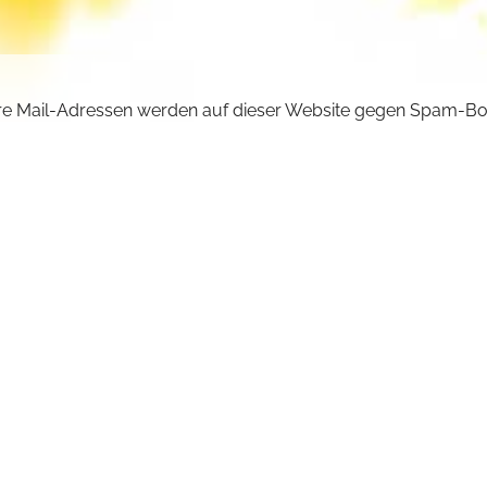
e Mail-Adressen werden auf dieser Website gegen Spam-Bo
ützt und sind verschlüsselt. Da Sie Javascript in Ihrem Brow
iviert haben, funktioniert die automatische Entschlüsselung ni
önnen aber die E-Mail-Adresse manuell in Ihr E-Mail-Progra
ben. Ersetzen Sie dabei die Doppelpunkte (::) durch ein @-Sy
ncilla :: michaelskloster.de
URÜCK +