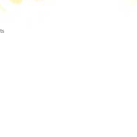
ts
ser
cht.
mm
mbol: