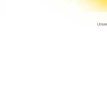
Unser
gesch
deakt
Sie k
einge
sr.a
Z