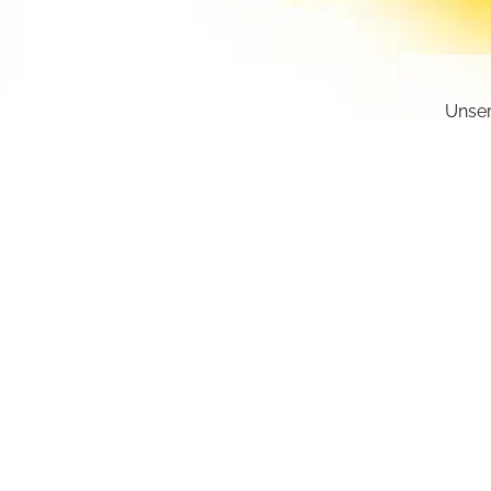
Unser
gesch
deakt
Sie k
einge
sr.a
Z