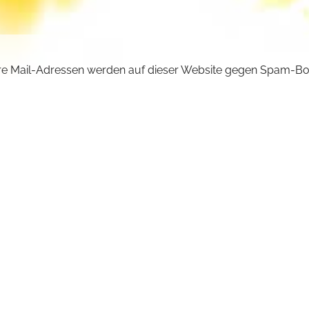
e Mail-Adressen werden auf dieser Website gegen Spam-Bo
ützt und sind verschlüsselt. Da Sie Javascript in Ihrem Brow
iviert haben, funktioniert die automatische Entschlüsselung ni
önnen aber die E-Mail-Adresse manuell in Ihr E-Mail-Progra
ben. Ersetzen Sie dabei die Doppelpunkte (::) durch ein @-Sy
ncilla :: michaelskloster.de
URÜCK +