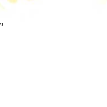
ts
ser
cht.
mm
mbol: