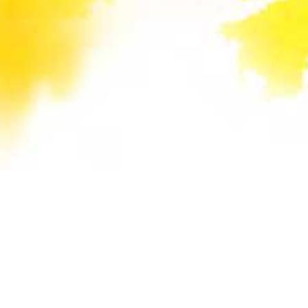
Unsere Mail-Adressen werden auf dieser
Website gegen Spam-Bots geschützt und sind
verschlüsselt. Da Sie Javascript in Ihrem
Browser deaktiviert haben, funktioniert die
automatische Entschlüsselung nicht. Sie können
aber die E-Mail-Adresse manuell in Ihr E-Mail-