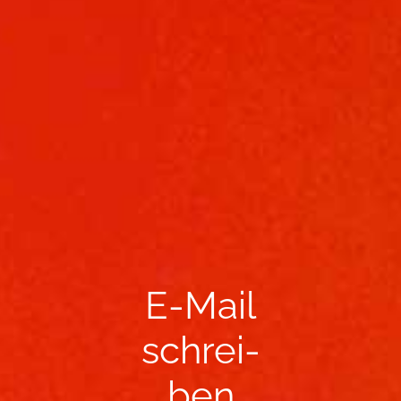
E-​Mail
schrei­
ben