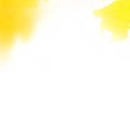
Unsere Mail-Adressen werden auf dieser
Website gegen Spam-Bots geschützt und sind
verschlüsselt. Da Sie Javascript in Ihrem
Browser deaktiviert haben, funktioniert die
automatische Entschlüsselung nicht. Sie können
aber die E-Mail-Adresse manuell in Ihr E-Mail-