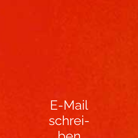
E-​Mail
schrei­
ben