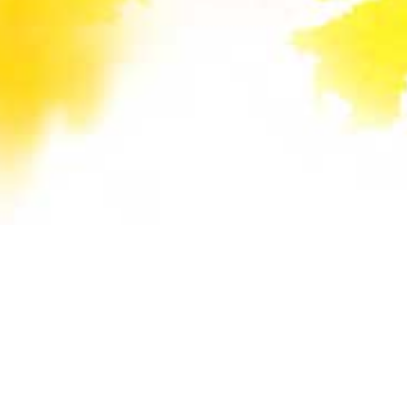
Unsere Mail-Adressen werden auf dieser
Website gegen Spam-Bots geschützt und sind
verschlüsselt. Da Sie Javascript in Ihrem
Browser deaktiviert haben, funktioniert die
automatische Entschlüsselung nicht. Sie können
aber die E-Mail-Adresse manuell in Ihr E-Mail-