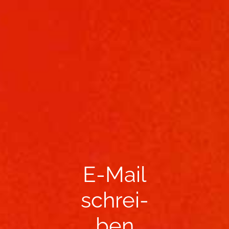
E-​Mail
schrei­
ben