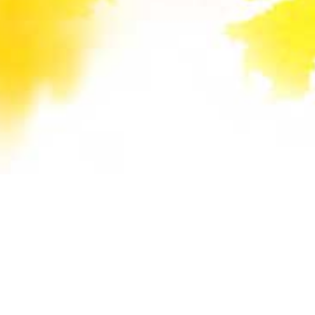
Unsere Mail-Adressen werden auf dieser
Website gegen Spam-Bots geschützt und sind
verschlüsselt. Da Sie Javascript in Ihrem
Browser deaktiviert haben, funktioniert die
automatische Entschlüsselung nicht. Sie können
aber die E-Mail-Adresse manuell in Ihr E-Mail-