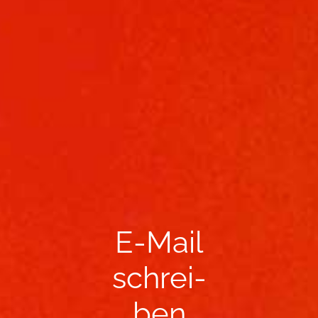
E-​Mail
schrei­
ben