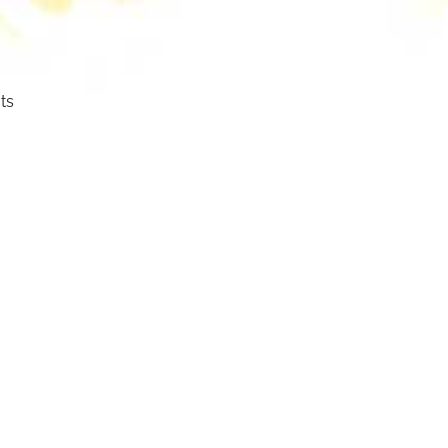
ts
ser
cht.
mm
mbol: