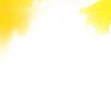
Unsere Mail-Adressen werden auf dieser
Website gegen Spam-Bots geschützt und sind
verschlüsselt. Da Sie Javascript in Ihrem
Browser deaktiviert haben, funktioniert die
automatische Entschlüsselung nicht. Sie können
aber die E-Mail-Adresse manuell in Ihr E-Mail-