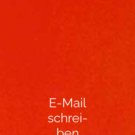
E-​Mail
schrei­
ben