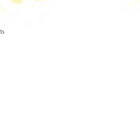
ts
ser
cht.
mm
mbol: