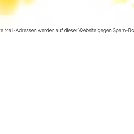
e Mail-Adressen werden auf dieser Website gegen Spam-Bo
ützt und sind verschlüsselt. Da Sie Javascript in Ihrem Brow
iviert haben, funktioniert die automatische Entschlüsselung ni
önnen aber die E-Mail-Adresse manuell in Ihr E-Mail-Progra
ben. Ersetzen Sie dabei die Doppelpunkte (::) durch ein @-Sy
ncilla :: michaelskloster.de
URÜCK +