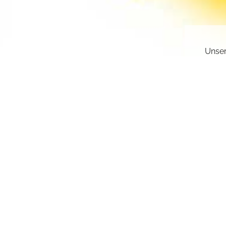
Unser
gesch
deakt
Sie k
einge
sr.a
Z