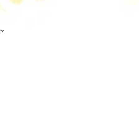
ts
ser
cht.
mm
mbol: