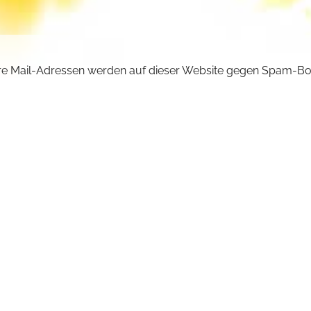
e Mail-Adressen werden auf dieser Website gegen Spam-Bo
ützt und sind verschlüsselt. Da Sie Javascript in Ihrem Brow
iviert haben, funktioniert die automatische Entschlüsselung ni
önnen aber die E-Mail-Adresse manuell in Ihr E-Mail-Progra
ben. Ersetzen Sie dabei die Doppelpunkte (::) durch ein @-Sy
ncilla :: michaelskloster.de
URÜCK +