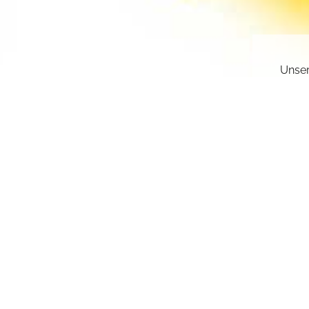
Unser
gesch
deakt
Sie k
einge
sr.a
Z