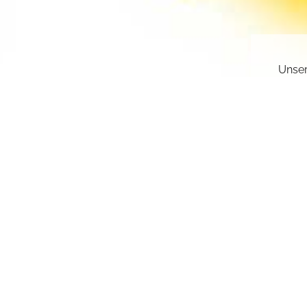
Unser
gesch
deakt
Sie k
einge
sr.a
Z