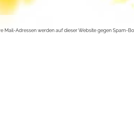
e Mail-Adressen werden auf dieser Website gegen Spam-Bo
ützt und sind verschlüsselt. Da Sie Javascript in Ihrem Brow
iviert haben, funktioniert die automatische Entschlüsselung ni
önnen aber die E-Mail-Adresse manuell in Ihr E-Mail-Progra
ben. Ersetzen Sie dabei die Doppelpunkte (::) durch ein @-Sy
ncilla :: michaelskloster.de
URÜCK +