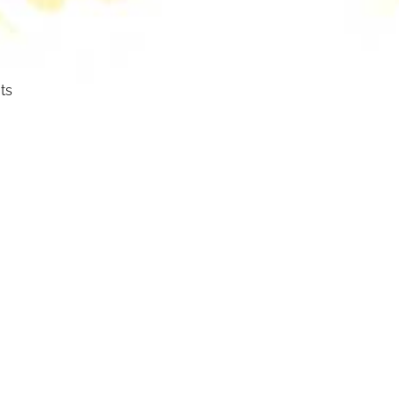
ts
ser
cht.
mm
mbol: