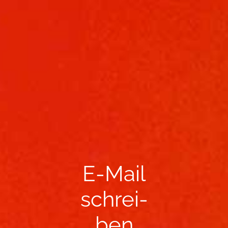
E-​Mail
schrei­
ben