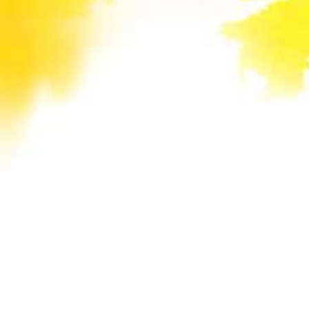
Unsere Mail-Adressen werden auf dieser
Website gegen Spam-Bots geschützt und sind
verschlüsselt. Da Sie Javascript in Ihrem
Browser deaktiviert haben, funktioniert die
automatische Entschlüsselung nicht. Sie können
aber die E-Mail-Adresse manuell in Ihr E-Mail-