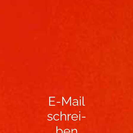
E-​Mail
schrei­
ben