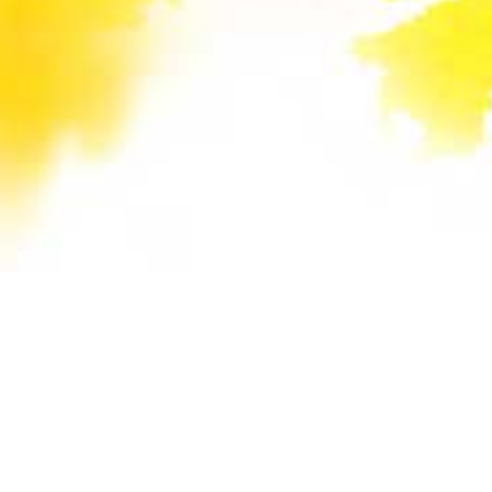
Unsere Mail-Adressen werden auf dieser
Website gegen Spam-Bots geschützt und sind
verschlüsselt. Da Sie Javascript in Ihrem
Browser deaktiviert haben, funktioniert die
automatische Entschlüsselung nicht. Sie können
aber die E-Mail-Adresse manuell in Ihr E-Mail-