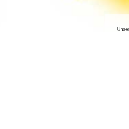
Unser
gesch
deakt
Sie k
einge
sr.a
Z