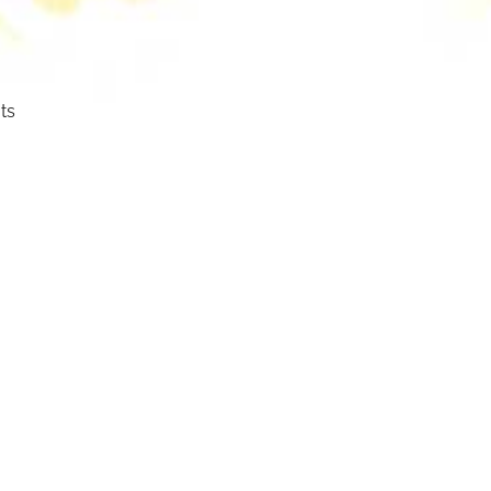
ts
ser
cht.
mm
mbol: