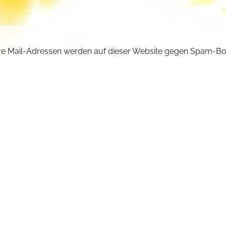
e Mail-Adressen werden auf dieser Website gegen Spam-Bo
ützt und sind verschlüsselt. Da Sie Javascript in Ihrem Brow
iviert haben, funktioniert die automatische Entschlüsselung ni
önnen aber die E-Mail-Adresse manuell in Ihr E-Mail-Progra
ben. Ersetzen Sie dabei die Doppelpunkte (::) durch ein @-Sy
ncilla :: michaelskloster.de
URÜCK +