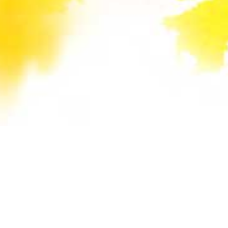
Unsere Mail-Adressen werden auf dieser
Website gegen Spam-Bots geschützt und sind
verschlüsselt. Da Sie Javascript in Ihrem
Browser deaktiviert haben, funktioniert die
automatische Entschlüsselung nicht. Sie können
aber die E-Mail-Adresse manuell in Ihr E-Mail-