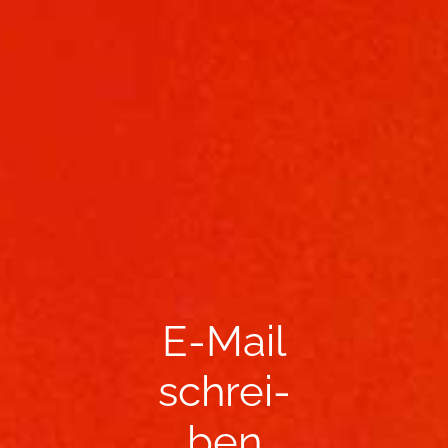
E-​Mail
schrei­
ben