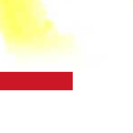
 Theresia wird 80
 2021 | Berichte