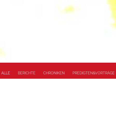
ALLE
BERICHTE
CHRONIKEN
PREDIGTEN&VORTRÄGE
Gelübdeerneuerung
Sr.
25. Jun 2021 | Berichte
22. Jun