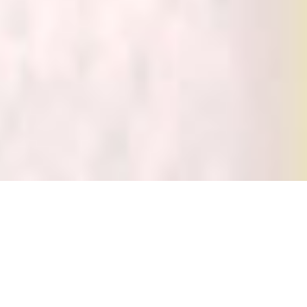
Mi­cha­els­klos­ter Pa­der­
born
Au­gus­ti­ner Chor­frau­en C.B.M.V.
as Michaelskloster ist das älteste katholische