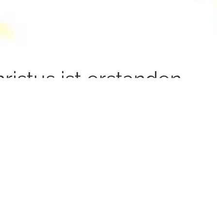
ristus ist erstanden -
lleluja
le Gäste feierten mit uns die Osternacht
nntag 21. April 2019
richte