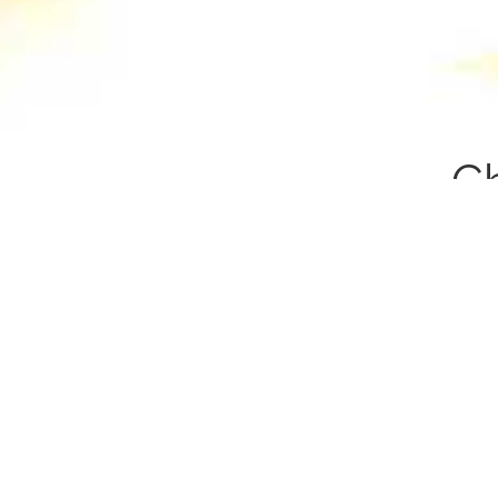
Ch
Ha
Vie
So
Be