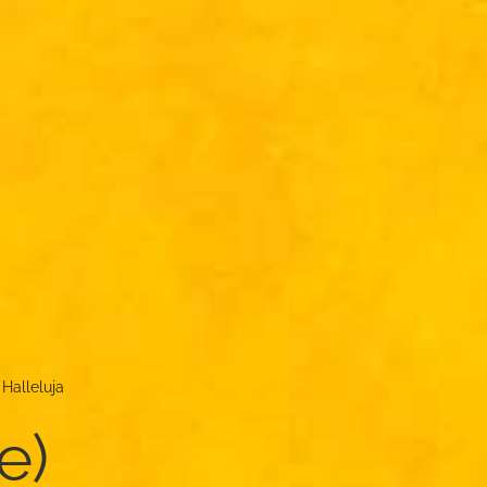
 Halleluja
te)