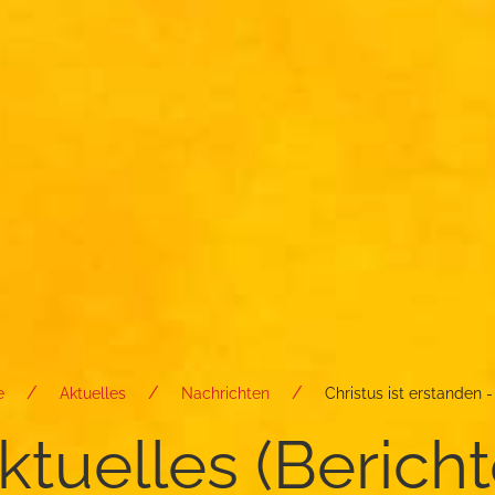
e
Aktuelles
Nachrichten
Christus ist erstanden -
­tu­el­les (Be­rich­