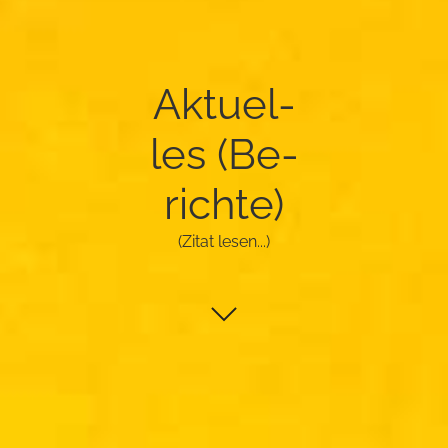
Ak­tu­el­
les (Be­
rich­te)
(Zitat lesen...)