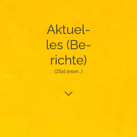
Ak­tu­el­
les (Be­
rich­te)
(Zitat lesen...)