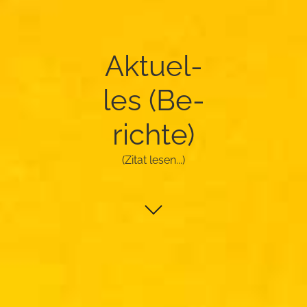
Ak­tu­el­
les (Be­
rich­te)
(Zitat lesen...)