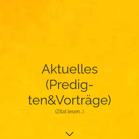
Ak­tu­el­les
(Pre­dig­
ten&Vorträge)
(Zitat lesen...)