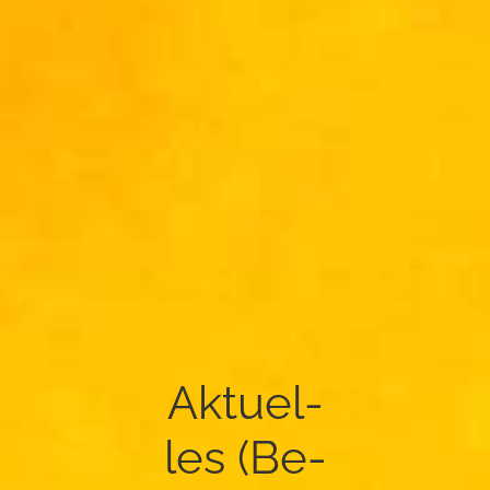
Ak­tu­el­
les (Be­