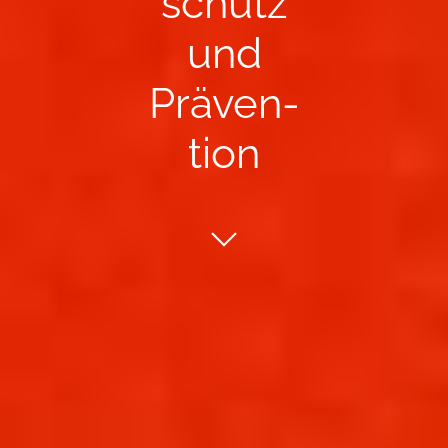
schutz
und
Präven­
ti­on