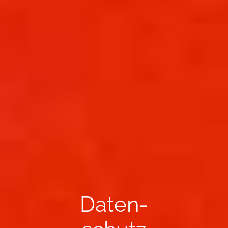
Da­ten­